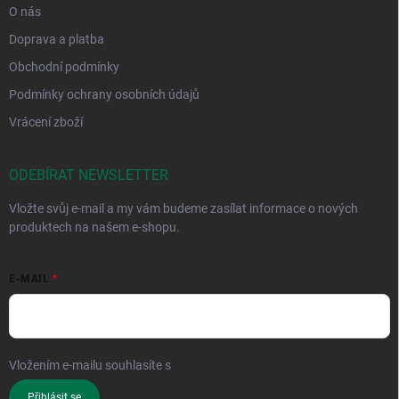
O nás
Doprava a platba
Obchodní podmínky
Podmínky ochrany osobních údajů
Vrácení zboží
ODEBÍRAT NEWSLETTER
Vložte svůj e-mail a my vám budeme zasílat informace o nových
produktech na našem e-shopu.
E-MAIL
Vložením e-mailu souhlasíte s
podmínkami ochrany osobních údajů
Přihlásit se