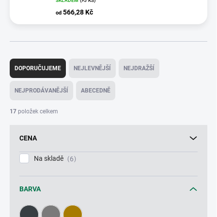
SKLADEM
(>5 KS)
566,28 Kč
od
Ř
a
DOPORUČUJEME
NEJLEVNĚJŠÍ
NEJDRAŽŠÍ
z
e
NEJPRODÁVANĚJŠÍ
ABECEDNĚ
n
í
17
položek celkem
p
r
CENA
o
d
Na skladě
6
u
k
t
BARVA
ů