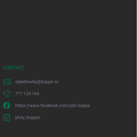
KONTAKT
objednavky
@
boppe.cz
777 124 164
https://www.facebook.com/plot.boppe
ploty_boppe/