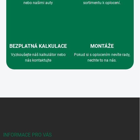
v
nebo našimi auty
sortimentu k oplocení.
k
y
v
ý
p
i
s
BEZPLATNÁ KALKULACE
MONTÁŽE
u
Vyzkoušejte náš kalkulátor nebo
Pokud si s oplocením nevíte rady,
nás kontaktujte
nechte to na nás.
Z
á
p
a
t
í
INFORMACE PRO VÁS