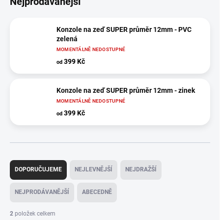
Nejprodávanější
Konzole na zeď SUPER průměr 12mm - PVC
zelená
MOMENTÁLNĚ NEDOSTUPNÉ
399 Kč
od
Konzole na zeď SUPER průměr 12mm - zinek
MOMENTÁLNĚ NEDOSTUPNÉ
399 Kč
od
Ř
a
DOPORUČUJEME
NEJLEVNĚJŠÍ
NEJDRAŽŠÍ
z
e
NEJPRODÁVANĚJŠÍ
ABECEDNĚ
n
í
2
položek celkem