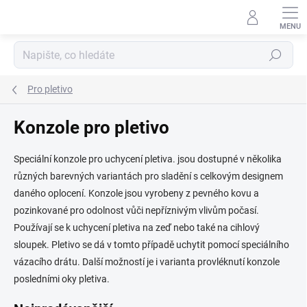
Přejít
na
obsah
Hledat
Pro pletivo
Konzole pro pletivo
Speciální konzole pro uchycení pletiva. jsou dostupné v několika
různých barevných variantách pro sladění s celkovým designem
daného oplocení. Konzole jsou vyrobeny z pevného kovu a
pozinkované pro odolnost vůči nepříznivým vlivům počasí.
Používají se k uchycení pletiva na zeď nebo také na cihlový
sloupek. Pletivo se dá v tomto případě uchytit pomocí speciálního
vázacího drátu. Další možností je i varianta provléknutí konzole
posledními oky pletiva.