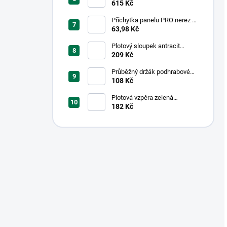
kámen 1-str. přírodní;
615 Kč
200x50x4cm
Příchytka panelu PRO nerez +
PVC pro obdélníkové sloupky
63,98 Kč
PILODEL® 60 × 40 mm -
černá
Plotový sloupek antracit
48/1,5mm
209 Kč
Průběžný držák podhrabové
desky, výška 20cm - pozink
108 Kč
Plotová vzpěra zelená
38/1.25mm
182 Kč