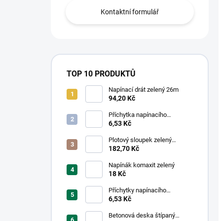
Kontaktní formulář
TOP 10 PRODUKTŮ
Napínací drát zelený 26m
94,20 Kč
Příchytka napínacího
drátu,Tex, Zelená
6,53 Kč
Plotový sloupek zelený
48/1,5mm
182,70 Kč
Napínák komaxit zelený
18 Kč
Příchytky napínacího
drátu,Tex, Černá
6,53 Kč
Betonová deska štípaný