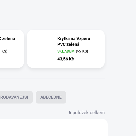
C zelená
Krytka na Vzpěru
PVC zelená
5 KS)
SKLADEM
(>5 KS)
43,56 Kč
RODÁVANĚJŠÍ
ABECEDNĚ
6
položek celkem
31
96