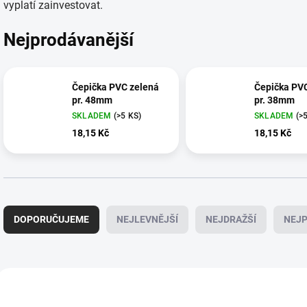
vyplatí zainvestovat.
Nejprodávanější
Čepička PVC zelená
Čepička PV
pr. 48mm
pr. 38mm
SKLADEM
(>5 KS)
SKLADEM
(>
18,15 Kč
18,15 Kč
Ř
a
DOPORUČUJEME
NEJLEVNĚJŠÍ
NEJDRAŽŠÍ
NEJP
z
e
n
í
V
p
ý
30
r
p