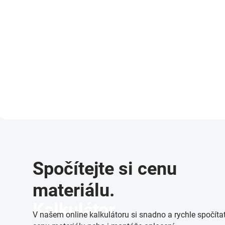
Do košíku
Do košíku
Čepička PVC 38mm - zelená
Krytka na vzpěru PVC 
Čepička na plotové sloupky
Šikmá plastová koncov
slouží jako ochrana proti
kruhovou vzpěru v zele
korozi sloupku. Čepičky
barvě tvoří společně s
dodáváme ve variantě PVC
hákovým šroubem, pla
nebo ocel. Barva: Zelená
podložkou, maticí a kr
Materiál: PVC
šroubu kompletní...
Spočítejte si cenu
materiálu.
Kalkulátor
V našem online kalkulátoru si snadno a rychle spočíta