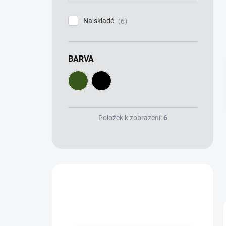
í
p
Na skladě
6
a
n
e
BARVA
l
Položek k zobrazení:
6
Máte otázku?
Obraťte se na nás.