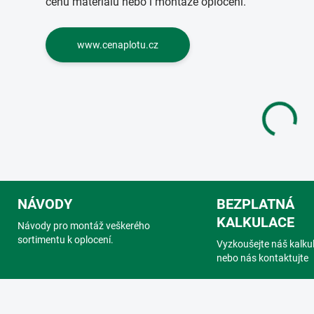
cenu materiálu nebo i montáže oplocení.
www.cenaplotu.cz
O
v
l
á
d
NÁVODY
BEZPLATNÁ
a
c
KALKULACE
Návody pro montáž veškerého
í
sortimentu k oplocení.
p
Vyzkoušejte náš kalku
r
nebo nás kontaktujte
v
k
y
v