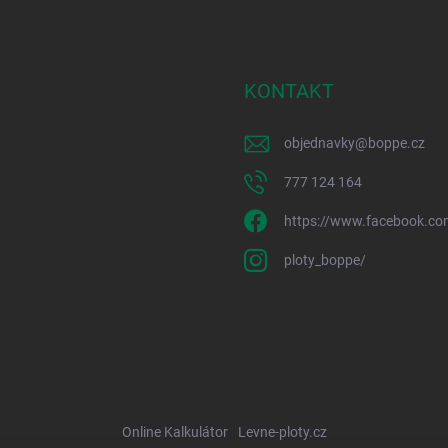
KONTAKT
objednavky
@
boppe.cz
777 124 164
https://www.facebook.co
ploty_boppe/
Online Kalkulátor
Levne-ploty.cz