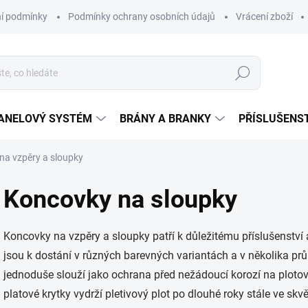
í podmínky
Podmínky ochrany osobních údajů
Vrácení zboží
Hledat
ANELOVÝ SYSTÉM
BRÁNY A BRANKY
PŘÍSLUŠENS
na vzpěry a sloupky
Koncovky na sloupky
Koncovky na vzpěry a sloupky patří k důležitému příslušenství
jsou k dostání v různých barevných variantách a v několika p
jednoduše slouží jako ochrana před nežádoucí korozí na ploto
platové krytky vydrží pletivový plot po dlouhé roky stále ve sk