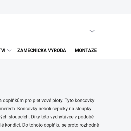
PRÁZDNÝ KOŠÍK
NÁKUPNÍ
KOŠÍK
TVÍ
ZÁMEČNICKÁ VÝROBA
MONTÁŽE
KALKULÁT
 a doplňkům pro pletivové ploty. Tyto koncovky
růměrech. Koncovky neboli čepičky na sloupky
vých sloupcích. Díky této vychytávce v podobě
vělé kondici. Do tohoto doplňku se proto rozhodně