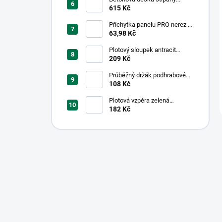
kámen 1-str. přírodní;
615 Kč
200x50x4cm
Příchytka panelu PRO nerez +
PVC pro obdélníkové sloupky
63,98 Kč
PILODEL® 60 × 40 mm -
černá
Plotový sloupek antracit
48/1,5mm
209 Kč
Průběžný držák podhrabové
desky, výška 20cm - pozink
108 Kč
Plotová vzpěra zelená
38/1.25mm
182 Kč