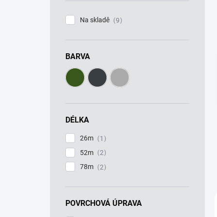
í
p
Na skladě
9
a
n
e
BARVA
l
DÉLKA
26m
1
52m
2
78m
2
POVRCHOVÁ ÚPRAVA