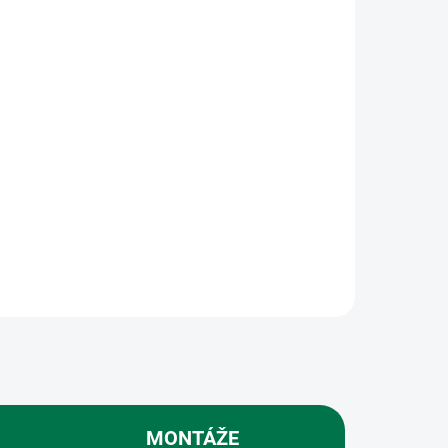
hnědá 78m
244 Kč
201,65 Kč bez DPH
Do košíku
ovaný
Napínací drát poplastovaný
Napínací drát slouží
především k vypnutí
Je
čtyřhranného pletiva. Je
potřeba jej dokoupit k
pletivům, které nemají
í drát
zapletený horní a spodní drát
z...
MONTÁŽE