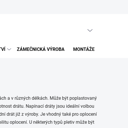
PRÁZDNÝ KOŠÍK
NÁKUPNÍ
KOŠÍK
TVÍ
ZÁMEČNICKÁ VÝROBA
MONTÁŽE
KALKULÁT
tách a v různých délkách. Může být poplastovaný
tnost drátu. Napínací dráty jsou ideální volbou
ní drát již z výroby. Je vhodný také pro oplocení
ilitu oplocení. U některých typů pletiv může být