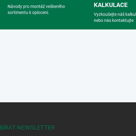
c
KALKULACE
Návody pro montáž veškerého
í
sortimentu k oplocení.
p
Vyzkoušejte náš kalku
r
nebo nás kontaktujte
v
k
y
v
ý
p
i
s
u
BÍRAT NEWSLETTER