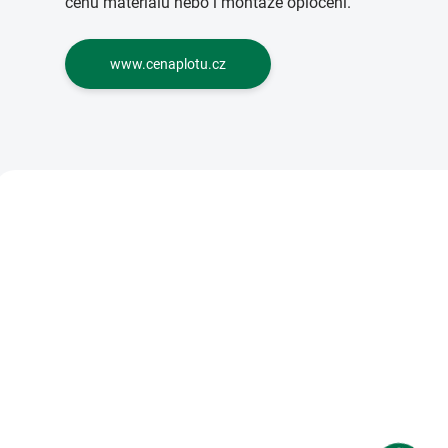
cenu materiálu nebo i montáže oplocení.
www.cenaplotu.cz
34
SKLADEM
S
(>5 KS)
Napínací drát ZN 78m
Drát PVC napínac