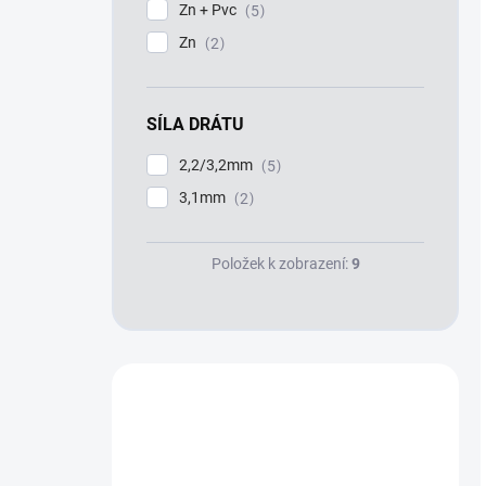
Zn + Pvc
5
Zn
2
SÍLA DRÁTU
2,2/3,2mm
5
3,1mm
2
Položek k zobrazení:
9
Máte otázku?
Obraťte se na nás.