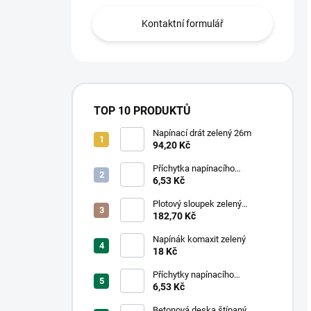
Kontaktní formulář
TOP 10 PRODUKTŮ
Napínací drát zelený 26m
94,20 Kč
Příchytka napínacího
drátu,Tex, Zelená
6,53 Kč
Plotový sloupek zelený
48/1,5mm
182,70 Kč
Napínák komaxit zelený
18 Kč
Příchytky napínacího
drátu,Tex, Černá
6,53 Kč
Betonová deska štípaný