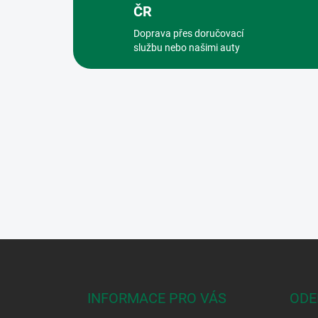
ČR
Doprava přes doručovací
službu nebo našimi auty
Z
á
p
a
INFORMACE PRO VÁS
ODE
t