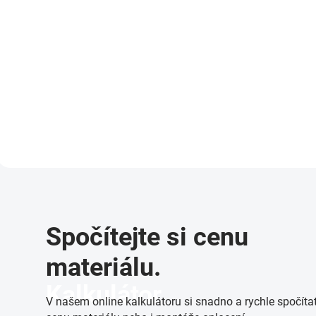
Do košíku
Do košíku
Poplastovaný napínací drát
Poplastovaný napínací
určený pro správné vypnutí
určený pro správné vyp
čtyřhranného pletiva. Používá
čtyřhranného pletiva. 
se u pletiv bez zapleteného
se u pletiv bez zaplete
napínacího drátu a zároveň
napínacího drátu a zá
jako středový zpevňující drát
jako středový zpevňujíc
u...
u...
Spočítejte si cenu
materiálu.
Kalkulátor
V našem online kalkulátoru si snadno a rychle spočíta