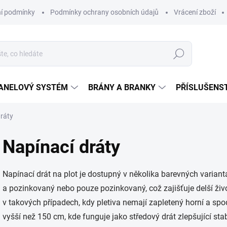
í podmínky
Podmínky ochrany osobních údajů
Vrácení zboží
Hledat
ANELOVÝ SYSTÉM
BRÁNY A BRANKY
PŘÍSLUŠENS
ráty
Napínací dráty
Napínací drát na plot je dostupný v několika barevných varian
a pozinkovaný nebo pouze pozinkovaný, což zajišťuje delší živo
v takových případech, kdy pletiva nemají zapletený horní a spod
vyšší než 150 cm, kde funguje jako středový drát zlepšující stab