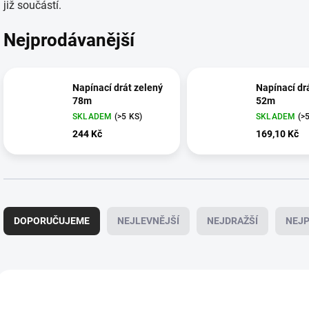
již součástí.
Nejprodávanější
Napínací drát zelený
Napínací dr
78m
52m
SKLADEM
(>5 KS)
SKLADEM
(>
244 Kč
169,10 Kč
Ř
a
DOPORUČUJEME
NEJLEVNĚJŠÍ
NEJDRAŽŠÍ
NEJP
z
e
n
í
V
p
ý
40
r
p