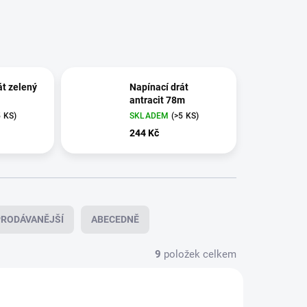
át zelený
Napínací drát
antracit 78m
5 KS)
SKLADEM
(>5 KS)
244 Kč
RODÁVANĚJŠÍ
ABECEDNĚ
9
položek celkem
465
466