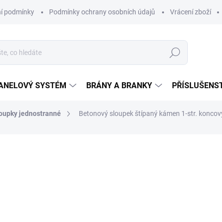
í podmínky
Podmínky ochrany osobních údajů
Vrácení zboží
Hledat
ANELOVÝ SYSTÉM
BRÁNY A BRANKY
PŘÍSLUŠENS
oupky jednostranné
Betonový sloupek štípaný kámen 1-str. koncový
ocení
od
759,88 Kč
/ k
od
628 Kč
bez DPH
Měrná
ZVOLTE VARIANTU
cena: