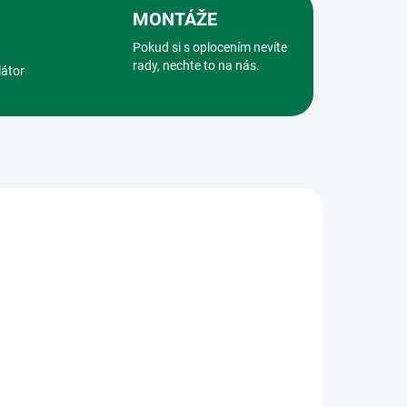
MONTÁŽE
Pokud si s oplocením nevíte
rady, nechte to na nás.
látor
432
921
NA DOTAZ
ÁVKU