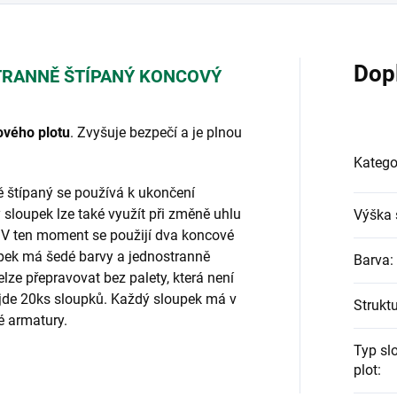
Dop
TRANNĚ ŠTÍPANÝ KONCOVÝ
vého plotu
. Zvyšuje bezpečí a je plnou
Katego
 štípaný
se používá k ukončení
sloupek lze také využít při změně uhlu
Výška 
. V ten moment se použijí dva koncové
upek má šedé barvy a jednostranně
Barva
:
lze přepravovat bez palety, která není
ejde 20ks sloupků. Každý sloupek má v
Strukt
é armatury.
Typ sl
plot
: