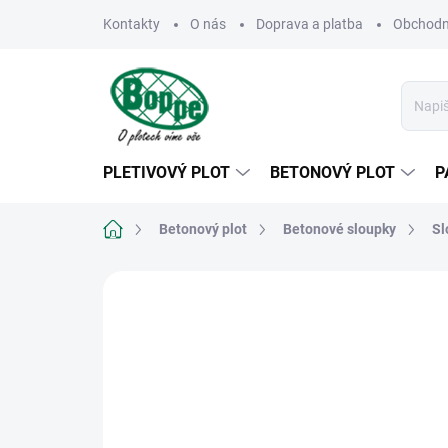
Přejít
Kontakty
O nás
Doprava a platba
Obchodn
na
obsah
PLETIVOVÝ PLOT
BETONOVÝ PLOT
P
Domů
Betonový plot
Betonové sloupky
Sl
Neohodnoceno
Podrobnosti hodn