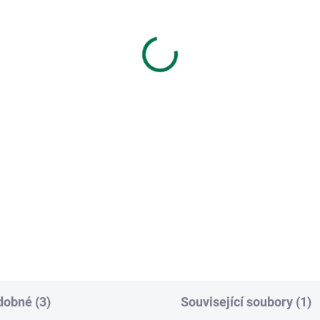
tonová deska štípaný
(>
en 2-str. grafit;
Betonová deska štípan
0x60x4cm; oblouk
kámen 2-str. pískovec;
200x60x4cm; radius
6,04 Kč
930,20 Kč
 Kč bez DPH
768,76 Kč bez DPH
Do košíku
Do košíku
ustranně štípaná betonová
ka Je základním stavebním
Oboustranně štípaná betono
kem betonového plotu,
deskaJe základním stavební
uje bezpečí a je plnou vizuální
prvkem betonového plotu,
ranou před vnějším
zvyšuje bezpečí a je plnou viz
středím pozemku. Ukončovací
ochranou před vnějším
í...
prostředím pozemku.Ukončov
horní...
obné (3)
Související soubory (1)