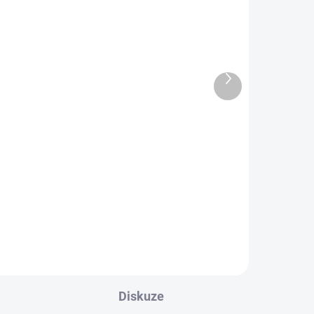
Betonová deska štípaný
5 KS)
kámen 2-str. grafit;
ý
200x25x4cm
529,98 Kč
Další
438 Kč bez DPH
produkt
Do košíku
Oboustranně štípaná betonová
deska Je základním stavebním
vá
prvkem betonového plotu,
m
zvyšuje bezpečí a je plnou vizuální
ochranou před vnějším
uální
prostředím pozemku. Deska
slouží k...
ací
Diskuze