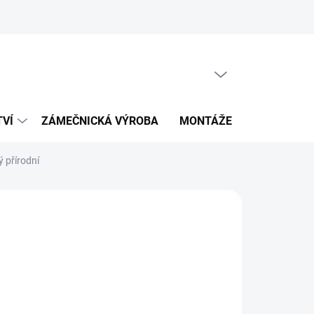
PRÁZDNÝ KOŠÍK
NÁKUPNÍ
KOŠÍK
TVÍ
ZÁMEČNICKÁ VÝROBA
MONTÁŽE
KALKULÁT
 přírodní
s