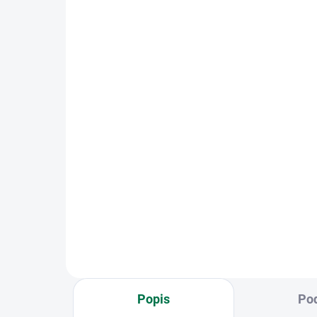
Be
Betonová deska štípaný
kám
kámen 2-str. přírodní;
20
200x60x4cm; oblouk
87
860 Kč
724
710,74 Kč bez DPH
Do košíku
Obo
Oboustranně štípaná betonová
des
deska Je základním stavebním
prv
prvkem betonového plotu,
zvyš
zvyšuje bezpečí a je plnou vizuální
och
ochranou před vnějším
pro
prostředím pozemku. Ukončovací
horn
horní...
Popis
Pod