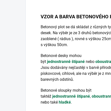
VZOR A BARVA BETONOVÉHO 
Betonový plot se dá skládat z různých t
desek. Na výběr je ze 3 druhů betonovýc
zaoblené ( rádius ), rovné s výškou 25c
s výškou 50cm.
Betonové desky mohou
být
jednostranně štípané
nebo
oboustra
Jsou dodávány nejčastěji v barvě přírodn
pískovcové, cihlové, ale na výběr je z m
barevných odstínů.
Betonové sloupky mohou být
taktéž
jednostranně štípané
,
oboustrann
nebo také
hladké
.