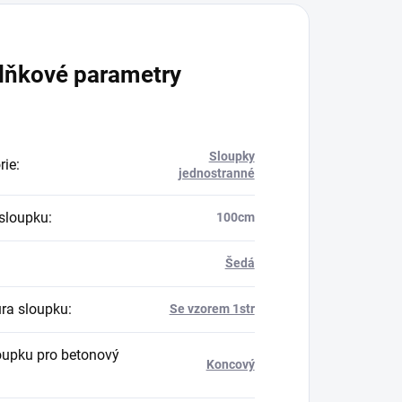
lňkové parametry
Sloupky
rie
:
jednostranné
sloupku
:
100cm
Šedá
ura sloupku
:
Se vzorem 1str
oupku pro betonový
Koncový