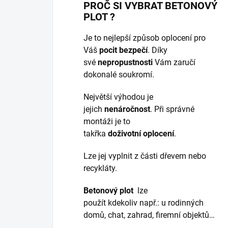
PROČ SI VYBRAT BETONOVÝ
PLOT ?
Je to nejlepší způsob oplocení pro
Váš
pocit bezpečí
. Díky
své
nepropustnosti
Vám zaručí
dokonalé soukromí.
Největší výhodou je
jejich
nenáročnost
. Při správné
montáži je to
takřka
doživotní
oplocení
.
Lze jej vyplnit z části dřevem nebo
recykláty.
Betonový
plot
lze
použít kdekoliv např.: u rodinných
domů, chat, zahrad, firemní objektů…