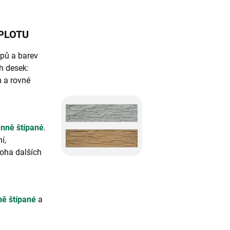
PLOTU
ypů a barev
h desek:
m a rovné
nně štípané
.
í,
noha dalších
ě štípané
a