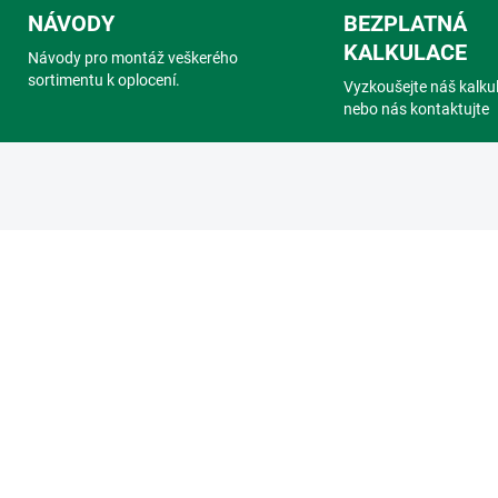
NÁVODY
BEZPLATNÁ
KALKULACE
Návody pro montáž veškerého
sortimentu k oplocení.
Vyzkoušejte náš kalku
nebo nás kontaktujte
923
NA OBJEDNÁVKU
NA OBJEDN