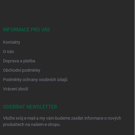
á
p
a
t
í
INFORMACE PRO VÁS
Kontakty
O nás
Doprava a platba
Obchodní podmínky
Podmínky ochrany osobních údajů
Vrácení zboží
ODEBÍRAT NEWSLETTER
Vložte svůj e-mail a my vám budeme zasílat informace o nových
produktech na našem e-shopu.