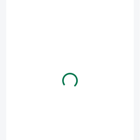
od
736,89 Kč
/ ks
od
609 Kč
bez DPH
Měrná
ZVOLTE VARIANTU
cena:
VARIANTA