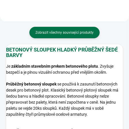
Zobrazit všechny související produkty
BETONOVÝ SLOUPEK HLADKÝ PRŮBĚŽNÝ ŠEDÉ
BARVY
Je
základním stavebním prvkem betonového plotu
. Zvyšuje
bezpečí a je plnou vizuální ochranou před vnějším okolím.
Průběžný betonový sloupek
se používá k zasunutí betonových
desek pro betonový plot. Klasický betonový plotový sloupek má
šedou barvu a hladké opracování.
Betonové sloupky nelze
přepravovat bez palety, která není započtena v ceně. Na jednu
paletu se vejde 20ks sloupků. Každý sloupek má v sobě
zapuštěny čtyři průmyslové ocelové armatury.