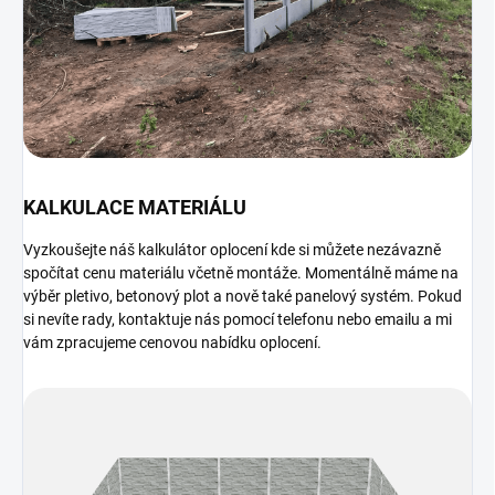
KALKULACE MATERIÁLU
Vyzkoušejte náš kalkulátor oplocení kde si můžete nezávazně
spočítat cenu materiálu včetně montáže. Momentálně máme na
výběr pletivo, betonový plot a nově také panelový systém
. Pokud
si nevíte rady, kontaktuje nás pomocí telefonu nebo emailu a mi
vám zpracujeme cenovou nabídku oplocení.