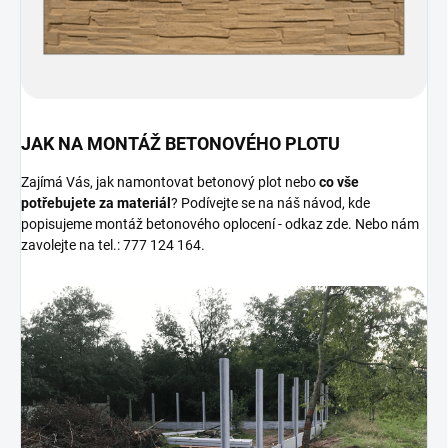
JAK NA MONTÁŽ BETONOVÉHO PLOTU
Zajímá Vás, jak namontovat betonový plot nebo
co vše
potřebujete za materiál
? Podívejte se na náš návod, kde
popisujeme montáž betonového oplocení - odkaz zde. Nebo nám
zavolejte na tel.: 777 124 164.