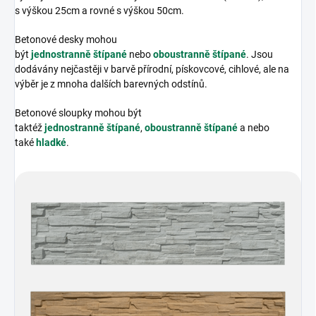
s výškou 25cm a rovné s výškou 50cm.
Betonové desky mohou
být
jednostranně štípané
nebo
oboustranně štípané
. Jsou
dodávány nejčastěji v barvě přírodní, pískovcové, cihlové, ale na
výběr je z mnoha dalších barevných odstínů.
Betonové sloupky mohou být
taktéž
jednostranně štípané
,
oboustranně štípané
a nebo
také
hladké
.