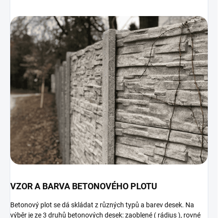
VZOR A BARVA BETONOVÉHO PLOTU
Betonový plot se dá skládat z různých typů a barev desek. Na
výběr je ze 3 druhů betonových desek: zaoblené ( rádius ), rovné