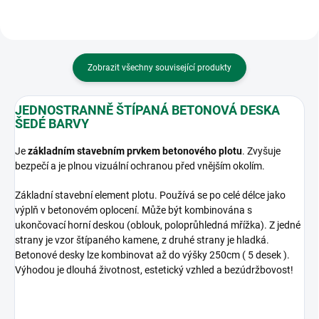
Zobrazit všechny související produkty
JEDNOSTRANNĚ ŠTÍPANÁ BETONOVÁ DESKA
ŠEDÉ BARVY
Je
základním stavebním prvkem betonového plotu
. Zvyšuje
bezpečí a je plnou vizuální ochranou před vnějším okolím.
Základní stavební element plotu. Používá se po celé délce jako
výplň v betonovém oplocení. Může být kombinována s
ukončovací horní deskou (oblouk, poloprůhledná mřížka). Z jedné
strany je vzor štípaného kamene, z druhé strany je hladká.
Betonové desky lze kombinovat až do výšky 250cm ( 5 desek ).
Výhodou je dlouhá životnost, estetický vzhled a bezúdržbovost!