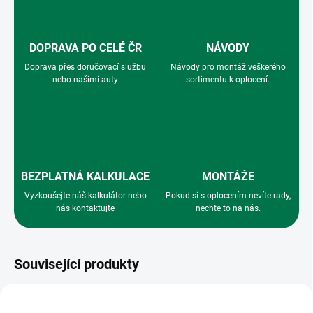
DOPRAVA PO CELÉ ČR
NÁVODY
Doprava přes doručovací službu
Návody pro montáž veškerého
nebo našimi auty
sortimentu k oplocení.
BEZPLATNÁ KALKULACE
MONTÁŽE
Vyzkoušejte náš kalkulátor nebo
Pokud si s oplocením nevíte rady,
nás kontaktujte
nechte to na nás.
Související produkty