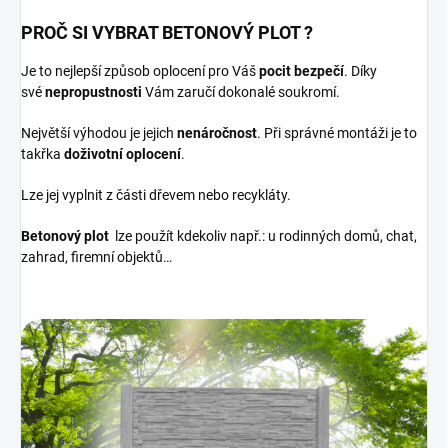
PROČ SI VYBRAT BETONOVÝ PLOT ?
Je to nejlepší způsob oplocení pro Váš
pocit bezpečí
. Díky
své
nepropustnosti
Vám zaručí dokonalé soukromí.
Největší výhodou je jejich
nenáročnost
. Při správné montáži je to
takřka
doživotní
oplocení
.
Lze jej vyplnit z části dřevem nebo recykláty.
Betonový
plot
lze použít kdekoliv např.: u rodinných domů, chat,
zahrad, firemní objektů…