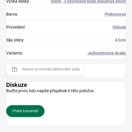
Výška desky
:
50cm - v nejvyšším bodu dosahuje 66cm
Barva
:
Pískovcová
Provedení
:
Oblouk
Síla stěny
:
4,5cm
Varianta
:
Jednostranná deska
Návod na montáž betonového plotu
Diskuze
Buďte první, kdo napíše příspěvek k této položce.
Přidat komentář