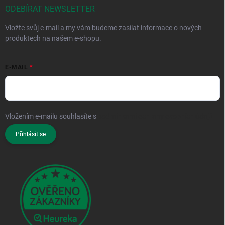
ODEBÍRAT NEWSLETTER
Vložte svůj e-mail a my vám budeme zasílat informace o nových
produktech na našem e-shopu.
E-MAIL
Vložením e-mailu souhlasíte s
podmínkami ochrany osobních údajů
Přihlásit se