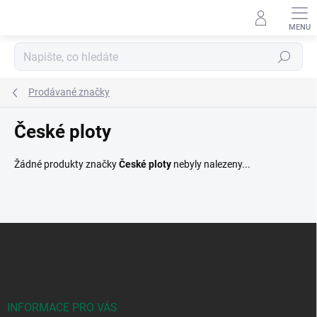
Přejít
na
obsah
Hledat
Prodávané značky
České ploty
Žádné produkty značky
České ploty
nebyly nalezeny...
Z
á
p
a
t
í
INFORMACE PRO VÁS