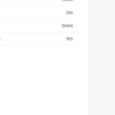
10m
Zelená
:
90%