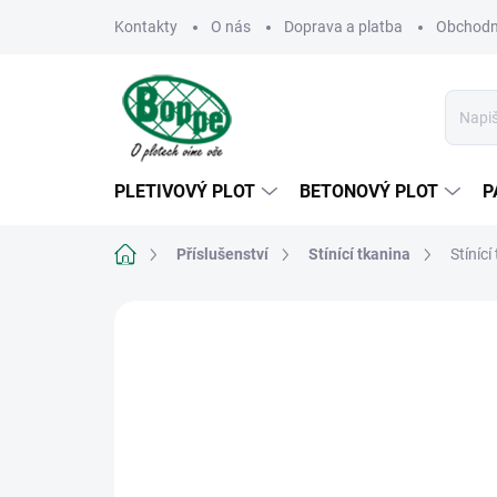
Přejít
Kontakty
O nás
Doprava a platba
Obchodn
na
obsah
PLETIVOVÝ PLOT
BETONOVÝ PLOT
P
Domů
Příslušenství
Stínící tkanina
Stíníc
Neohodnoceno
Podrobnosti hodn