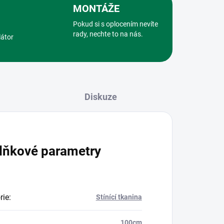
MONTÁŽE
Pokud si s oplocením nevíte
rady, nechte to na nás.
látor
Diskuze
lňkové parametry
rie
:
Stínící tkanina
100cm