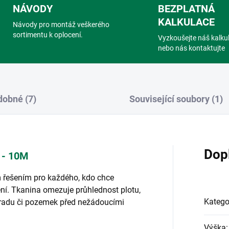
NÁVODY
BEZPLATNÁ
KALKULACE
Návody pro montáž veškerého
sortimentu k oplocení.
Vyzkoušejte náš kalku
nebo nás kontaktujte
obné (7)
Související soubory (1)
Dop
 - 10M
ím řešením pro každého, kdo chce
ní. Tkanina omezuje průhlednost plotu,
Katego
hradu či pozemek před nežádoucími
Výška
: