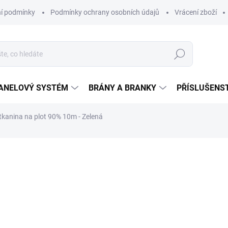
í podmínky
Podmínky ochrany osobních údajů
Vrácení zboží
Hledat
ANELOVÝ SYSTÉM
BRÁNY A BRANKY
PŘÍSLUŠENS
í tkanina na plot 90% 10m - Zelená
ocení
od
383,57 Kč
/ k
od
317 Kč
bez DPH
Měrná
ZVOLTE VARIANTU
cena: