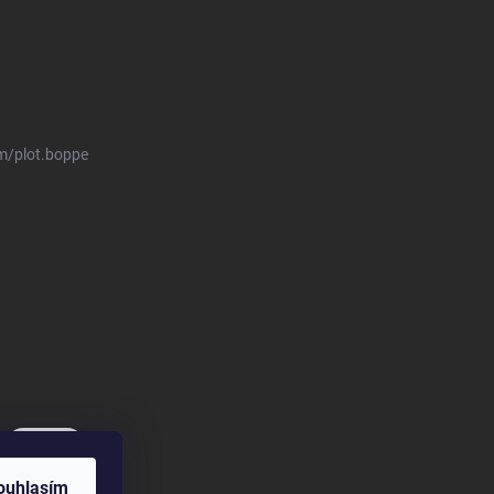
m/plot.boppe
ouhlasím