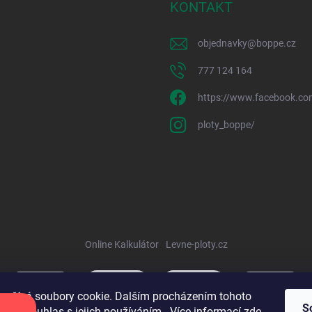
KONTAKT
objednavky
@
boppe.cz
777 124 164
https://www.facebook.co
ploty_boppe/
Online Kalkulátor
Levne-ploty.cz
oužívá soubory cookie. Dalším procházením tohoto
S
jete souhlas s jejich používáním.. Více informací
zde
.