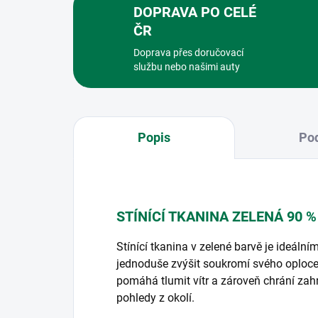
DOPRAVA PO CELÉ
ČR
Doprava přes doručovací
službu nebo našimi auty
Popis
Pod
STÍNÍCÍ TKANINA ZELENÁ 90 %
Stínící tkanina v zelené barvě je ideáln
jednoduše zvýšit soukromí svého oploce
pomáhá tlumit vítr a zároveň chrání za
pohledy z okolí.