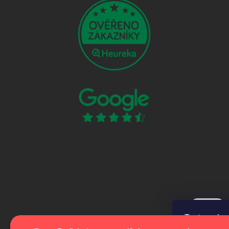
Tento web p
webu vyjadřu