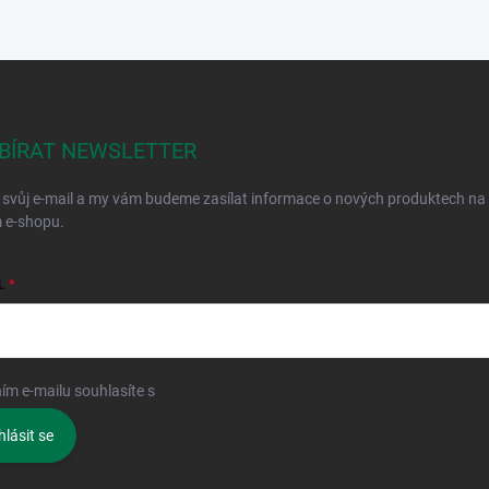
BÍRAT NEWSLETTER
 svůj e-mail a my vám budeme zasílat informace o nových produktech na
 e-shopu.
L
ím e-mailu souhlasíte s
podmínkami ochrany osobních údajů
hlásit se