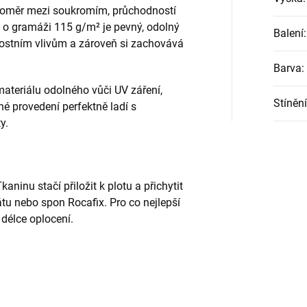
 poměr mezi soukromím, průchodností
l o gramáži 115 g/m² je pevný, odolný
Balení
:
ostním vlivům a zároveň si zachovává
Barva
:
ateriálu odolného vůči UV záření,
Stínění
né provedení perfektně ladí s
y.
aninu stačí přiložit k plotu a přichytit
tu nebo spon Rocafix. Pro co nejlepší
délce oplocení.