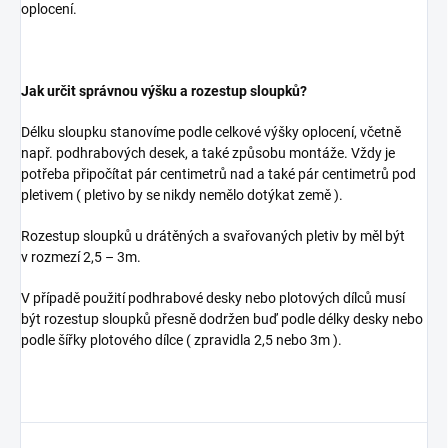
oplocení.
Jak určit správnou výšku a rozestup sloupků?
Délku sloupku stanovíme podle celkové výšky oplocení, včetně
např. podhrabových desek, a také způsobu montáže. Vždy je
potřeba připočítat pár centimetrů nad a také pár centimetrů pod
pletivem ( pletivo by se nikdy nemělo dotýkat země ).
Rozestup sloupků u drátěných a svařovaných pletiv by měl být
v rozmezí 2,5 – 3m.
V případě použití podhrabové desky nebo plotových dílců musí
být rozestup sloupků přesně dodržen buď podle délky desky nebo
podle šířky plotového dílce ( zpravidla 2,5 nebo 3m ).