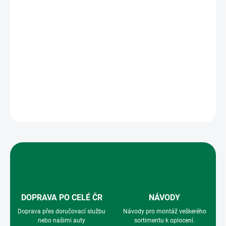
Plotový sloupek
má kulatý tvar, průměr 48mm a sílu stěny 1,5mm.
Na povrchu sloupku je vypalovaná prášková barva vysoké kvality
s dlouhou životností. Součástí sloupku je plastová čepička pozink
barvy. Příchytky na napínací drát je nutno zakoupit samostatně.
Barva sloupku Zinek.
DETAILNÍ INFORMACE
ZEPTAT SE
HLÍDAT
DOPRAVA PO CELÉ ČR
NÁVODY
Doprava přes doručovací službu
Návody pro montáž veškerého
nebo našimi auty
sortimentu k oplocení.