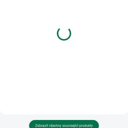
SKLADEM
SKLADEM
(>5 KS)
(>5 KS)
Pletivo čtyřhranné bez
Pletivo čtyřhranné s ND
ND (2 mm; 55x55 mm;
(2,0 mm; 55x55 mm; ZN,
ZN, zinek) 25m
zinek) 15m
1 505,10 Kč
956,10 Kč
od
od
od 1 243,88 Kč bez DPH
od 790,17 Kč bez DPH
Detail
Detail
Vysoce kvalitní pozinkované
Vysoce kavalitní pozinkované
pletivo. Standartně vyrobeno z
pletivo s PVC vrstvou. Standartně
pozinkovaného drátu o průměru
vyrobeno z pozinkovaného drátu
2mm. Pletivo má ZN barvu a
o průměru 2mm. Pletivo má
výšku dle výběru 100 až 200cm.
pozinkovanou barvu a výšku dle
Rozměr oka u pletiva je 55mm....
výběru 100 až 200cm....
Zobrazit všechny související produkty