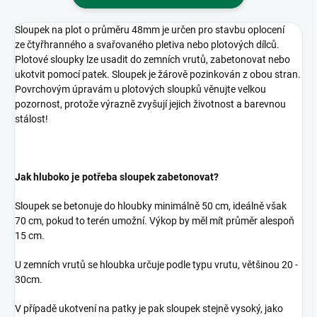
Sloupek na plot o průměru 48mm je určen pro stavbu oplocení
ze čtyřhranného a svařovaného pletiva nebo plotových dílců.
Plotové sloupky lze usadit do zemních vrutů, zabetonovat nebo
ukotvit pomocí patek. Sloupek je žárově pozinkován z obou stran.
Povrchovým úpravám u plotových sloupků věnujte velkou
pozornost, protože výrazně zvyšují jejich životnost a barevnou
stálost!
Jak hluboko je potřeba sloupek zabetonovat?
Sloupek se betonuje do hloubky minimálně 50 cm, ideálně však
70 cm, pokud to terén umožní. Výkop by měl mít průměr alespoň
15 cm.
U zemních vrutů se hloubka určuje podle typu vrutu, většinou 20 -
30cm.
V případě ukotvení na patky je pak sloupek stejně vysoký, jako