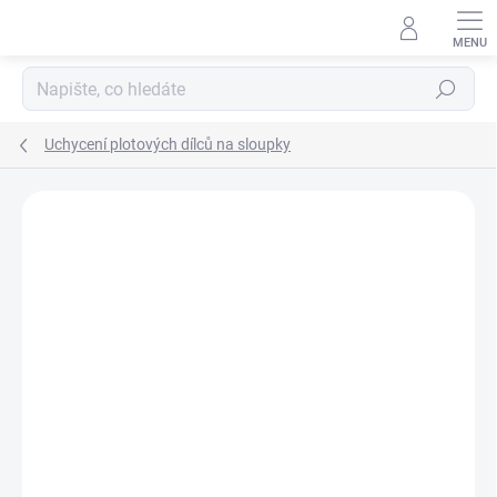
Přejít
na
obsah
Hledat
Uchycení plotových dílců na sloupky
Neohodnoceno
Podrobnosti hodnocení