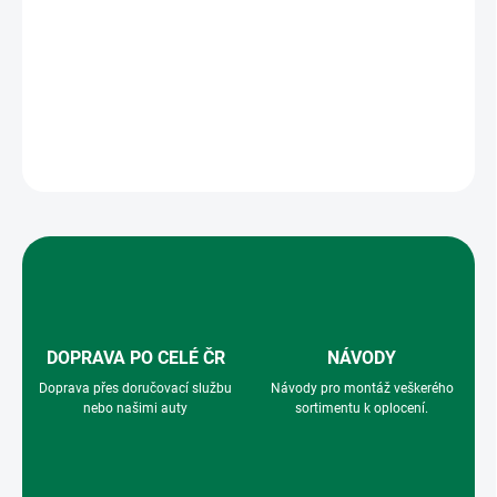
Příchytka panelu - Vysoká Příchytka se používá pro přichycení
panelu k panelovému nebo brankovému/bránovému sloupku.
Nebo také pro přichycení panelu ke konstrukci brány. Tato
příchytka se používá u panelů 2D kde jsou dráty zdvojeny.
DETAILNÍ INFORMACE
ZEPTAT SE
HLÍDAT
DOPRAVA PO CELÉ ČR
NÁVODY
Doprava přes doručovací službu
Návody pro montáž veškerého
nebo našimi auty
sortimentu k oplocení.