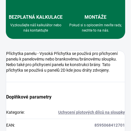
BEZPLATNÁ KALKULACE
MONTÁŽE
Vyzkoušejte náš kalkulátor nebo
Pokud si s oplocením nevíte rady,
nás kontaktujte
nechte to na nás.
Příchytka panelu - Vysoká Příchytka se používá pro přichycení
panelu k panelovému nebo brankovému/bránovému sloupku.
Nebo také pro přichycení panelu ke konstrukci brány. Tato
příchytka se používá u panelů 2D kde jsou dráty zdvojeny.
Doplňkové parametry
Kategorie
:
Uchycení plotových dílců na sloupky
EAN
:
8595068412701