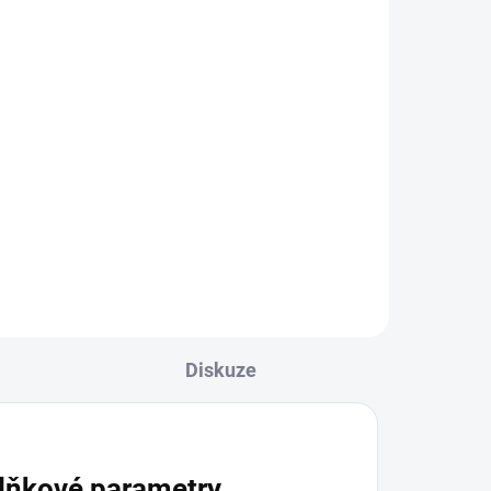
ní
ho
é
u
Diskuze
lňkové parametry