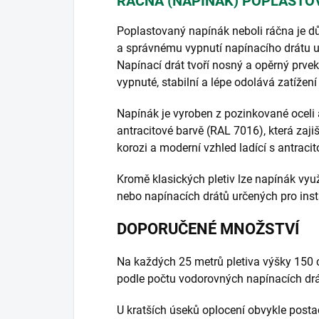
RÁČNA (NAPÍNÁK) POPLASTO
Poplastovaný napínák neboli ráčna je dů
a správnému vypnutí napínacího drátu u 
Napínací drát tvoří nosný a opěrný prvek
vypnuté, stabilní a lépe odolává zatíže
Napínák je vyroben z pozinkované oceli
antracitové barvě (RAL 7016), která zaji
korozi a moderní vzhled ladící s antrac
Kromě klasických pletiv lze napínák využ
nebo napínacích drátů určených pro insta
DOPORUČENÉ MNOŽSTVÍ
Na každých 25 metrů pletiva výšky 150
podle počtu vodorovných napínacích drá
U kratších úseků oplocení obvykle postač