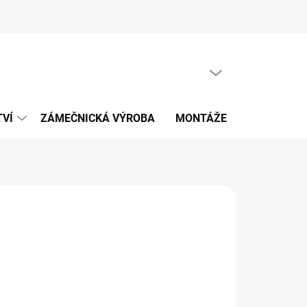
PRÁZDNÝ KOŠÍK
NÁKUPNÍ
KOŠÍK
TVÍ
ZÁMEČNICKÁ VÝROBA
MONTÁŽE
KALKULÁT