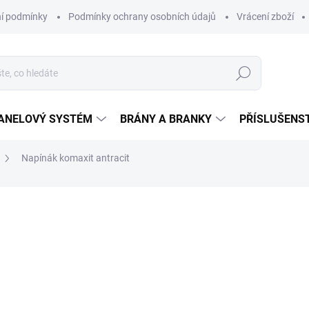
í podmínky
Podmínky ochrany osobních údajů
Vrácení zboží
Hledat
ANELOVÝ SYSTÉM
BRÁNY A BRANKY
PŘÍSLUŠENS
Napínák komaxit antracit
ocení
20,20 Kč
/ ks
16,69 Kč bez DPH
Měrná
SKLADEM
(>5 KS)
cena: