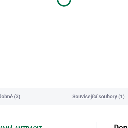
53 Kč
6,53 Kč
0 Kč bez DPH
5,40 Kč bez DPH
Do košíku
Do košíku
příchytka slouží k uchycení
PVC příchytka slouží k uchyce
ínacího drátu čtyřhranného
napínacího drátu čtyřhranné
iva nebo ke fixaci
pletiva nebo ke fixaci
řovaného pletiva na kulaté
svařovaného pletiva na kulat
pky. Součástí balení je
sloupky. Součástí balení je
ořezný šroub pro snadnou
samořezný šroub pro snadno
a...
obné (3)
Související soubory (1)
Dop