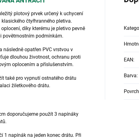
VANÁ ANTRACIT
ležitý plotový prvek určený k uchycení
klasického čtyřhranného pletiva.
Katego
 oplocení, díky kterému je pletivo pevně
ní i povětrnostním podmínkám.
Hmotn
 a následně opatřen PVC vrstvou v
šťuje dlouhou životnost, ochranu proti
EAN
:
itovým oplocením a příslušenstvím.
Barva
:
ít také pro vypnutí ostnatého drátu
laci žiletkového drátu.
Povrch
 cm doporučujeme použít 3 napínáky
tů.
í 1 napínák na jeden konec drátu. Při