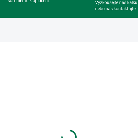
sortimentu k oplocení.
Vyzkoušejte náš kalku
nebo nás kontaktujte
194
SKLADEM
SKL
(>5 KS)
(>
chytky napínacího
Příchytka napínacího
tu,Tex, Černá
drátu,Tex, Zelená