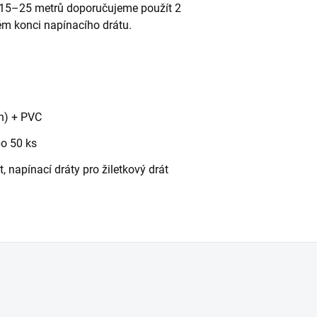
ně 15–25 metrů doporučujeme použít 2
ém konci napínacího drátu.
n) + PVC
po 50 ks
át, napínací dráty pro žiletkový drát