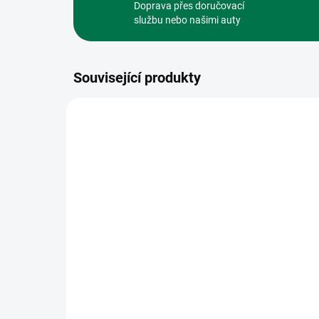
Doprava přes doručovací
službu nebo našimi auty
Související produkty
TIP
554-790
SKLADEM
(>5 KS)
Pletivo čtyřhranné bez
Pří
ND (2,5 mm; 55x55 mm;
drá
ZN + PVC, antracit) 25m