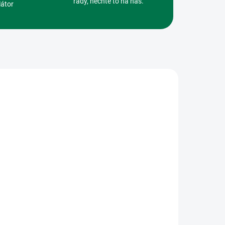
rady, nechte to na nás.
látor
346
ADEM
5 KS)