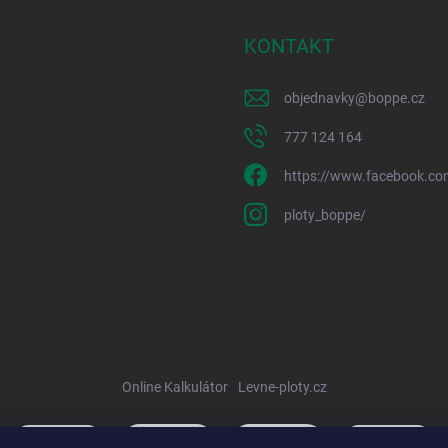
KONTAKT
objednavky
@
boppe.cz
777 124 164
https://www.facebook.co
ploty_boppe/
Online Kalkulátor
Levne-ploty.cz