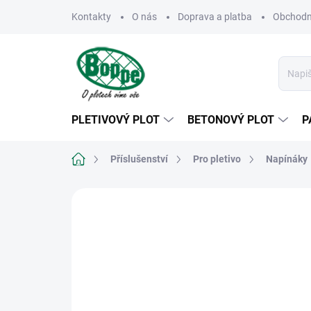
Přejít
Kontakty
O nás
Doprava a platba
Obchodn
na
obsah
PLETIVOVÝ PLOT
BETONOVÝ PLOT
P
Domů
Příslušenství
Pro pletivo
Napínáky
Neohodnoceno
Podrobnosti hodn