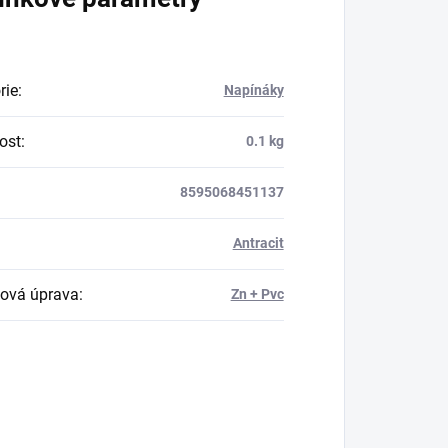
rie
:
Napínáky
ost
:
0.1 kg
8595068451137
Antracit
ová úprava
:
Zn + Pvc