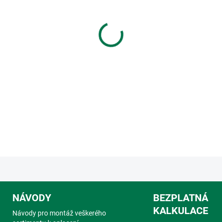
MOŽNOSTI DORUČENÍ
−
+
Poplastovaný napínák v antra
napínacího drátu u čtyřhrann
PVC povrchovou úpravou, dík
vlivům. Vhodný pro pletivové 
DETAILNÍ INFORMACE
NÁVODY
BEZPLATNÁ
KALKULACE
Návody pro montáž veškerého