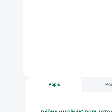
6,
1 315,90 Kč
od
5,4
od 1 087,52 Kč bez DPH
Detail
PVC 
nap
Vysoce kvalitní pozinkované
plet
pletivo s PVC vrstvou. Vysoce
sva
kvalitní pozinkované pletivo
slou
s PVC vrstvou. Standartně
sam
vyrobeno z pozinkovaného a
a...
poplastovaného drátu o
průměru...
Popis
Pod