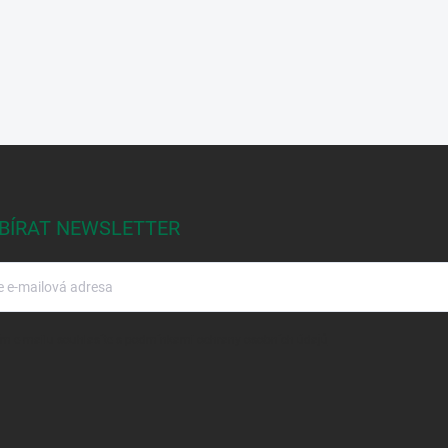
BÍRAT NEWSLETTER
m e-mailu souhlasíte s
podmínkami ochrany osobních údajů