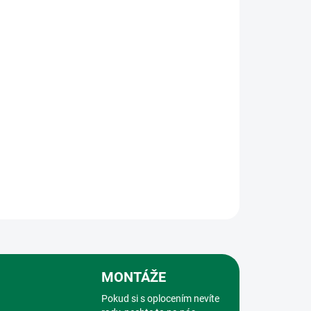
Přidat do košíku
citové barvě slouží k uchycení a napnutí
ého pletiva. Je vyroben z pozinkované oceli s
y čemuž je odolný vůči korozi i povětrnostním
ploty, ostnaté i napínací dráty.
ZEPTAT SE
HLÍDAT
MONTÁŽE
Pokud si s oplocením nevíte