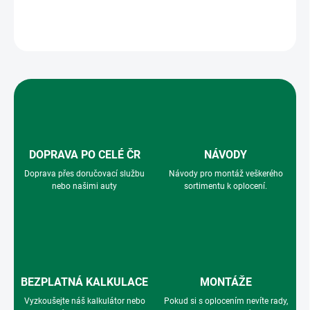
ZEPTAT SE
HLÍDAT
DOPRAVA PO CELÉ ČR
NÁVODY
Doprava přes doručovací službu
Návody pro montáž veškerého
nebo našimi auty
sortimentu k oplocení.
BEZPLATNÁ KALKULACE
MONTÁŽE
Vyzkoušejte náš kalkulátor nebo
Pokud si s oplocením nevíte rady,