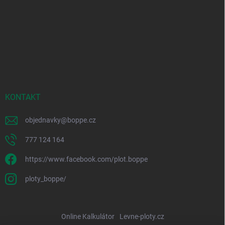
KONTAKT
objednavky
@
boppe.cz
777 124 164
https://www.facebook.com/plot.boppe
ploty_boppe/
Online Kalkulátor
Levne-ploty.cz