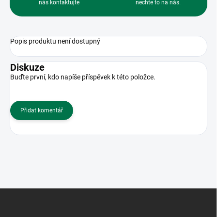
nás kontaktujte
nechte to na nás.
Popis produktu není dostupný
Diskuze
Buďte první, kdo napíše příspěvek k této položce.
Přidat komentář
Z
á
p