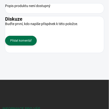
Popis produktu není dostupný
Diskuze
Buďte první, kdo napíše příspěvek k této položce.
Přidat komentář
Z
á
p
a
t
INFORMACE PRO VÁS