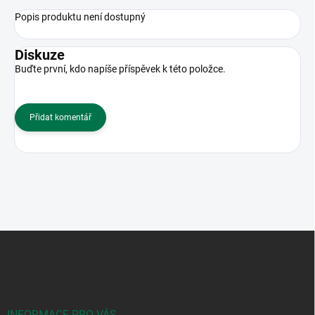
Popis produktu není dostupný
Diskuze
Buďte první, kdo napíše příspěvek k této položce.
Přidat komentář
Z
á
p
a
t
INFORMACE PRO VÁS