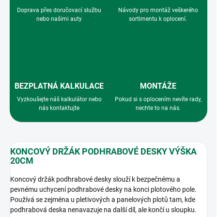
Doprava přes doručovací službu
Návody pro montáž veškerého
nebo našimi auty
sortimentu k oplocení.
BEZPLATNÁ KALKULACE
MONTÁŽE
Vyzkoušejte náš kalkulátor nebo
Pokud si s oplocením nevíte rady,
nás kontaktujte
nechte to na nás.
KONCOVÝ DRŽÁK PODHRABOVÉ DESKY VÝŠKA
20CM
Koncový držák podhrabové desky slouží k bezpečnému a
pevnému uchycení podhrabové desky na konci plotového pole.
Používá se zejména u pletivových a panelových plotů tam, kde
podhrabová deska nenavazuje na další díl, ale končí u sloupku.