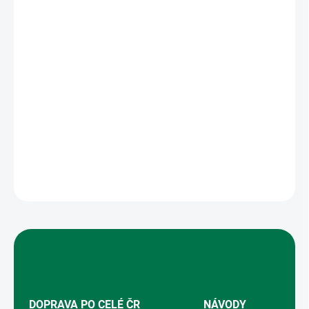
DORUČENÍ
−
+
Přidat do košíku
Koncový držák podhrabové desky slouží k uchycení podhrabové
desky mezi dvěma plotovými poli. Používá se na středových
sloupcích, kde spojuje dvě sousední desky a zajišťuje jejich stabilní
a přesné osazení. Výška držáků: 20cm
DETAILNÍ INFORMACE
ZEPTAT SE
HLÍDAT
DOPRAVA PO CELÉ ČR
NÁVODY