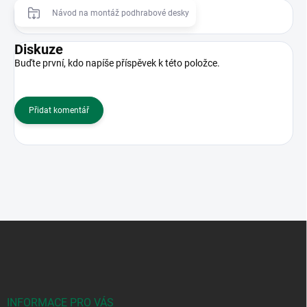
Návod na montáž podhrabové desky
Diskuze
Buďte první, kdo napíše příspěvek k této položce.
Přidat komentář
Z
á
p
a
t
í
INFORMACE PRO VÁS