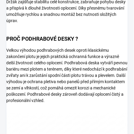
Držák zajišťuje stabilitu celé konstrukce, zabraňuje pohybu desky
a přispívá k dlouhé životnosti oplocení. Díky přesnému tvarování
umožňuje rychlou a snadnou montáž bez nutnosti složitých
úprav.
PROČ PODHRABOVÉ DESKY ?
Velkou výhodou podhrabových desek oproti klasickému
zakončení plotu je jejich praktická ochranná funkce a výrazně
delší životnost celého oplocení. Podhrabová deska vytváří pevnou
bariéru mezi plotem a terénem, díky které nedochází k podhrabání
zvířaty ani k zarůstání spodní části plotu trávou a plevelem. Další
výhodou je ochrana pletiva nebo panelů před přímým kontaktem
se zemí a vlhkostí, což pomáhá omezit korozi a mechanické
poškození. Podhrabové desky zároveň dodávají oplocení čistý a
profesionální vzhled.