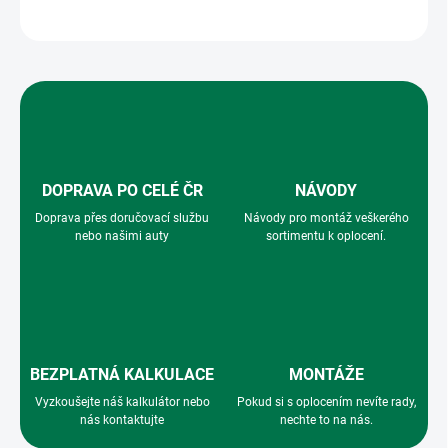
ZEPTAT SE
HLÍDAT
DOPRAVA PO CELÉ ČR
NÁVODY
Doprava přes doručovací službu
Návody pro montáž veškerého
nebo našimi auty
sortimentu k oplocení.
BEZPLATNÁ KALKULACE
MONTÁŽE
Vyzkoušejte náš kalkulátor nebo
Pokud si s oplocením nevíte rady,
nás kontaktujte
nechte to na nás.