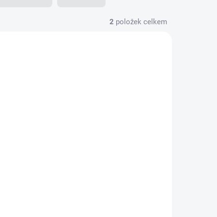
2
položek celkem
62-1022
KLADEM
(>5 KS)
SUPER
cm
PH