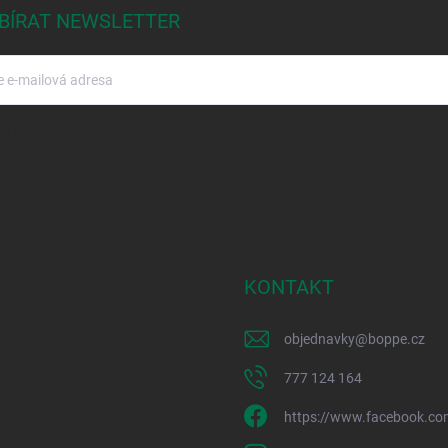
BÍRAT NEWSLETTER
m e-mailu souhlasíte s
podmínkami ochrany osobních údajů
KONTAKT
objednavky
@
boppe.cz
777 124 164
https://www.facebook.co