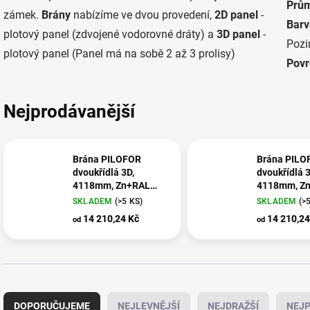
Prům
zámek.
Brány
nabízíme ve dvou provedení,
2D panel
-
Barv
plotový panel (zdvojené vodorovné dráty) a
3D panel
-
Pozi
plotový panel (Panel má na sobě 2 až 3 prolisy)
Povr
Nejprodávanější
Brána PILOFOR
Brána PILO
dvoukřídlá 3D,
dvoukřídlá 3
4118mm, Zn+RAL
4118mm, Z
6005: 104,5cm
7016: 104,
SKLADEM
(>5 KS)
SKLADEM
(>
14 210,24 Kč
14 210,24
od
od
Ř
a
DOPORUČUJEME
NEJLEVNĚJŠÍ
NEJDRAŽŠÍ
NEJP