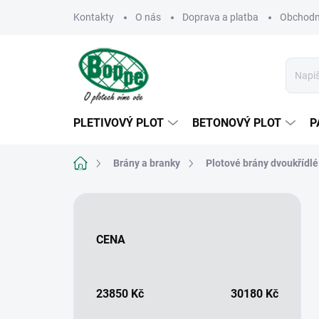
Přejít
Kontakty
O nás
Doprava a platba
Obchodn
na
obsah
PLETIVOVÝ PLOT
BETONOVÝ PLOT
P
Domů
Brány a branky
Plotové brány dvoukřídlé
P
o
s
CENA
t
r
a
n
23850
Kč
30180
Kč
n