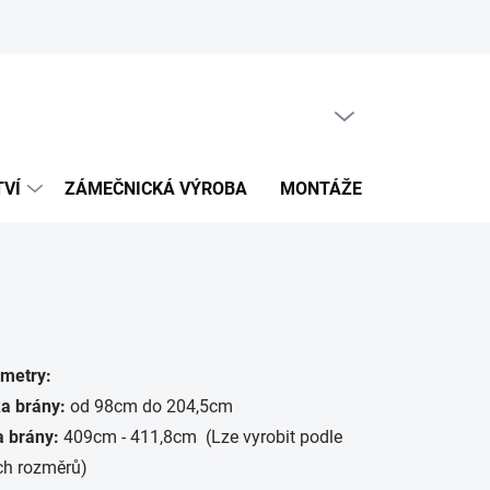
PRÁZDNÝ KOŠÍK
NÁKUPNÍ
KOŠÍK
TVÍ
ZÁMEČNICKÁ VÝROBA
MONTÁŽE
KALKULÁT
metry:
a brány:
od 98cm do 204,5cm
a brány:
409cm - 411,8cm (Lze vyrobit podle
ch rozměrů)