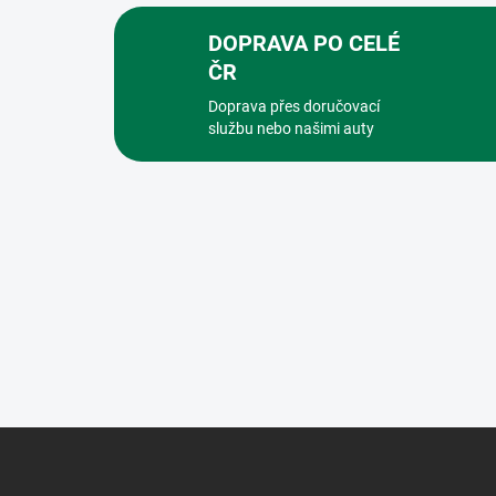
DOPRAVA PO CELÉ
ČR
Doprava přes doručovací
službu nebo našimi auty
Z
á
p