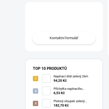
Máte otázku?
Obraťte se na nás.
Kontaktní formulář
TOP 10 PRODUKTŮ
Napínací drát zelený 26m
94,20 Kč
Příchytka napínacího
drátu,Tex, Zelená
6,53 Kč
Plotový sloupek zelený
48/1,5mm
182,70 Kč