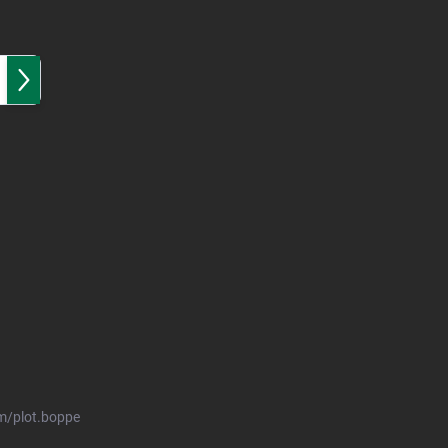
Přihlásit
se
m/plot.boppe