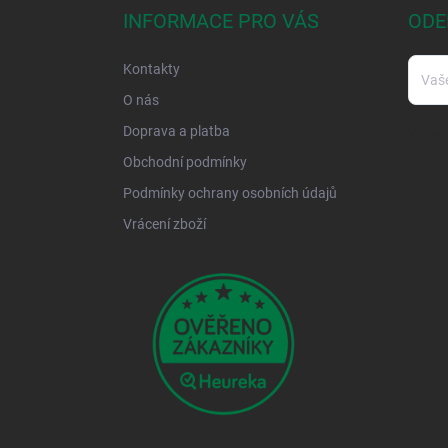
a
INFORMACE PRO VÁS
ODE
t
í
Kontakty
O nás
Doprava a platba
Vložení
Obchodní podmínky
Podmínky ochrany osobních údajů
Vrácení zboží