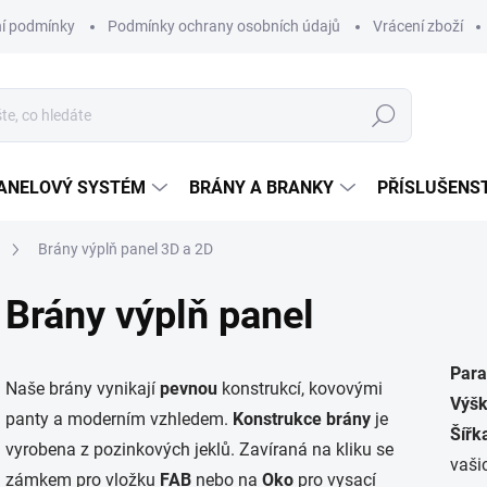
í podmínky
Podmínky ochrany osobních údajů
Vrácení zboží
Hledat
ANELOVÝ SYSTÉM
BRÁNY A BRANKY
PŘÍSLUŠENS
Brány výplň panel 3D a 2D
Brány výplň panel
Para
Naše brány vynikají
pevnou
konstrukcí, kovovými
Výšk
panty a moderním vzhledem.
Konstrukce brány
je
Šířk
vyrobena z pozinkových jeklů. Zavíraná na kliku se
vaši
zámkem pro vložku
FAB
nebo na
Oko
pro vysací