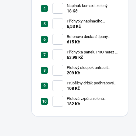
Napínák komaxit zelený
18 Kč
Příchytky napínacího
drátu,Tex, Černá
6,53 Kč
Betonová deska štípaný
kámen 1-str. přírodní;
615 Kč
200x50x4cm
Příchytka panelu PRO nerez +
PVC pro obdélníkové sloupky
63,98 Kč
PILODEL® 60 × 40 mm -
černá
Plotový sloupek antracit
48/1,5mm
209 Kč
Průběžný držák podhrabové
desky, výška 20cm - pozink
108 Kč
Plotová vzpěra zelená
38/1.25mm
182 Kč