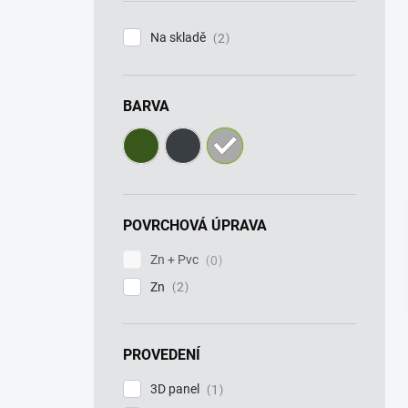
í
p
Na skladě
2
a
n
e
BARVA
l
POVRCHOVÁ ÚPRAVA
Zn + Pvc
0
Zn
2
PROVEDENÍ
3D panel
1