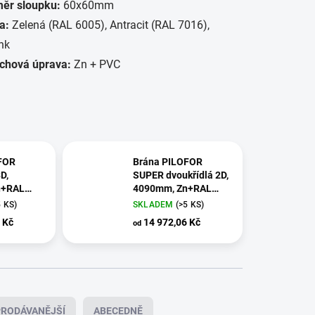
ěr sloupku:
60x60mm
a:
Zelená (RAL 6005), Antracit (RAL 7016),
nk
chová úprava:
Zn + PVC
FOR
Brána PILOFOR
D,
SUPER dvoukřídlá 2D,
n+RAL
4090mm, Zn+RAL
5cm
7016: 98cm
5 KS)
SKLADEM
(>5 KS)
 Kč
14 972,06 Kč
od
RODÁVANĚJŠÍ
ABECEDNĚ