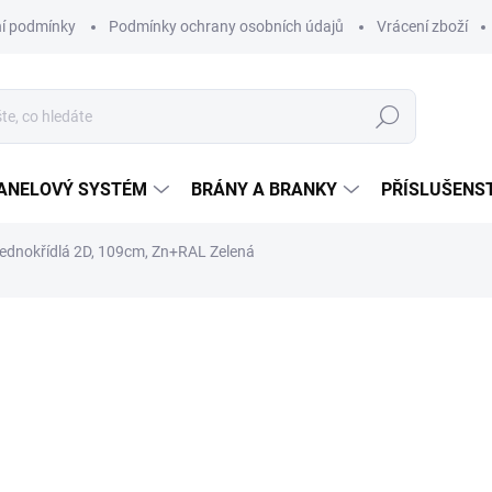
í podmínky
Podmínky ochrany osobních údajů
Vrácení zboží
Hledat
ANELOVÝ SYSTÉM
BRÁNY A BRANKY
PŘÍSLUŠENS
dnokřídlá 2D, 109cm, Zn+RAL Zelená
ocení
od
5 951,63 Kč
od
4 918,70 Kč
bez DPH
Měrná
ZVOLTE VARIANTU
cena: