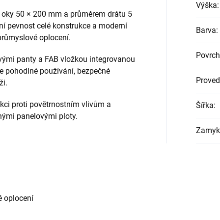
Výška
:
s oky 50 × 200 mm a průměrem drátu 5
ní pevnost celé konstrukce a moderní
Barva
:
průmyslové oplocení.
Povrch
vými panty a FAB vložkou integrovanou
e pohodlné používání, bezpečné
Proved
ži.
kci proti povětrnostním vlivům a
Šířka
:
enými panelovými ploty.
Zamyk
 oplocení