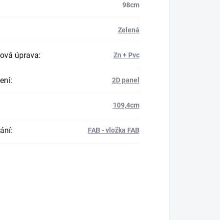
98cm
Zelená
ová úprava
:
Zn + Pvc
ení
:
2D panel
109,4cm
ání
:
FAB - vložka FAB