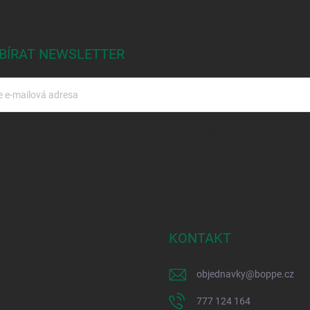
BÍRAT NEWSLETTER
m e-mailu souhlasíte s
podmínkami ochrany osobních údajů
KONTAKT
objednavky
@
boppe.cz
777 124 164