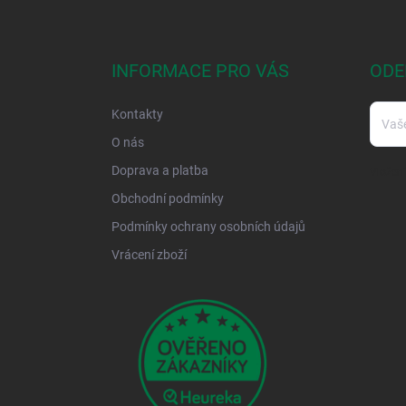
Z
á
p
a
INFORMACE PRO VÁS
ODE
t
í
Kontakty
O nás
Doprava a platba
Vložení
Obchodní podmínky
Podmínky ochrany osobních údajů
Vrácení zboží