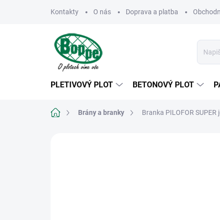
Přejít
Kontakty
O nás
Doprava a platba
Obchodn
na
obsah
PLETIVOVÝ PLOT
BETONOVÝ PLOT
P
Domů
Brány a branky
Branka PILOFOR SUPER je
Neohodnoceno
Podrobnosti hodn