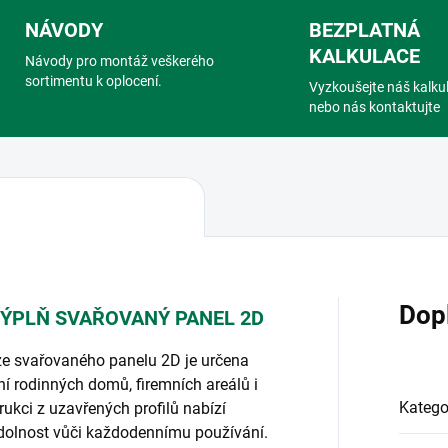
NÁVODY
BEZPLATNÁ
KALKULACE
Návody pro montáž veškerého
sortimentu k oplocení.
Vyzkoušejte náš kalku
nebo nás kontaktujte
Dop
VÝPLŇ SVAŘOVANÝ PANEL 2D
 ze svařovaného panelu 2D je určena
í rodinných domů, firemních areálů i
Katego
ukci z uzavřených profilů nabízí
odolnost vůči každodennímu používání.