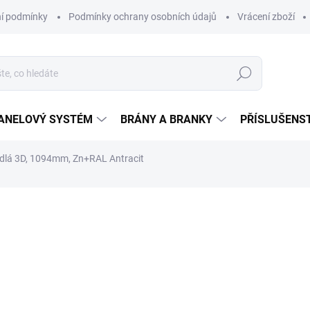
í podmínky
Podmínky ochrany osobních údajů
Vrácení zboží
Hledat
ANELOVÝ SYSTÉM
BRÁNY A BRANKY
PŘÍSLUŠENS
dlá 3D, 1094mm, Zn+RAL Antracit
ocení
od
5 978,97 Kč
od
4 941,30 Kč
bez DPH
Měrná
ZVOLTE VARIANTU
cena: