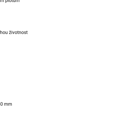
ým plotům
hou životnost
 40 mm