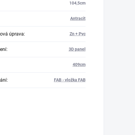
104,5cm
Antracit
ová úprava
:
Zn + Pvc
ení
:
3D panel
409cm
ání
:
FAB - vložka FAB