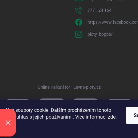
777 124 164
https://www.facebook.co
ploty_boppe/
Online Kalkulátor
Levne-ploty.cz
oužívá soubory cookie. Dalším procházením tohoto
S
jete souhlas s jejich používáním.. Více informací
zde
.
í
.
Upravit nastavení cookies