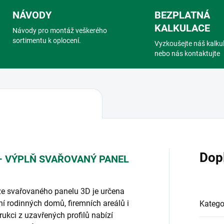
NÁVODY
BEZPLATNÁ
KALKULACE
Návody pro montáž veškerého
sortimentu k oplocení.
Vyzkoušejte náš kalku
nebo nás kontaktujte
Dop
– VÝPLŇ SVAŘOVANÝ PANEL
 ze svařovaného panelu 3D je určena
í rodinných domů, firemních areálů i
Katego
ukci z uzavřených profilů nabízí