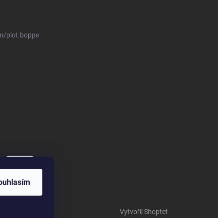
m/plot.boppe
ouhlasím
Vytvořil Shoptet