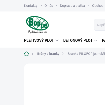
Přejít
Kontakty
O nás
Doprava a platba
Obchodn
na
obsah
PLETIVOVÝ PLOT
BETONOVÝ PLOT
P
Domů
Brány a branky
Branka PILOFOR jednokří
Neohodnoceno
Podrobnosti hodn