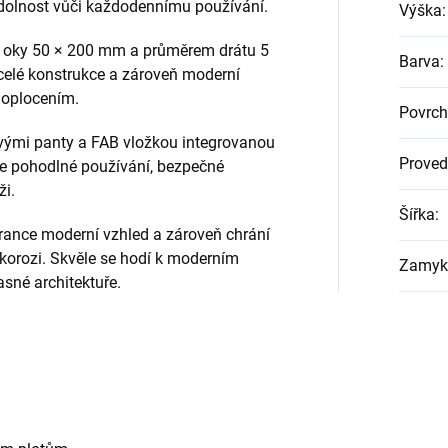
odolnost vůči každodennímu používání.
Výška
:
s oky 50 × 200 mm a průměrem drátu 5
Barva
:
celé konstrukce a zároveň moderní
m oplocením.
Povrch
vými panty a FAB vložkou integrovanou
Proved
e pohodlné používání, bezpečné
ži.
Šířka
:
rance moderní vzhled a zároveň chrání
 korozi. Skvěle se hodí k moderním
Zamyk
sné architektuře.