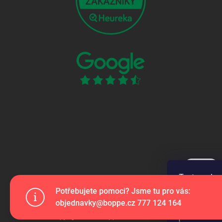
Tento web p
webu vyjadřu
Potřebujete pomoci? Jsme tu pro vás:
objednavky@boppe.cz 777 124 164
Nastaven
Copyright 2026
Boppe s.r.o.
. Všechna práva vyhrazena