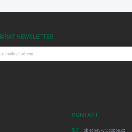
BÍRAT NEWSLETTER
m e-mailu souhlasíte s
podmínkami ochrany osobních údajů
KONTAKT
objednavky
@
boppe.cz