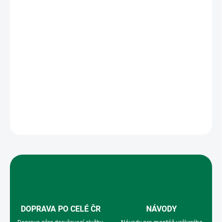
TYP POHONU
MONTÁŽ BRÁNY
MOŽNOSTI DORUČENÍ
−
+
Přidat do košíku
ZEPTAT SE
HLÍDAT
DOPRAVA PO CELÉ ČR
NÁVODY