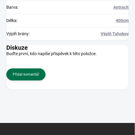
Barva
:
Antracit
Délka
:
400cm
Výplň brány
:
Výplň Tahokov
Diskuze
Buďte první, kdo napíše příspěvek k této položce.
Přidat komentář
Z
á