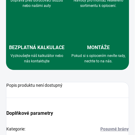
Doprava přes doručovací službu
Návody pro montáž veškerého
nebo našimi auty
sortimentu k oplocení.
BEZPLATNÁ KALKULACE
MONTÁŽE
Vyzkoušejte náš kalkulátor nebo
Pokud si s oplocením nevíte rady,
nás kontaktujte
nechte to na nás.
Popis produktu není dostupný
Doplňkové parametry
Kategorie
:
Posuvné brány