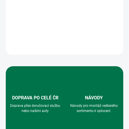
MONTÁŽ BRÁNY
MOŽNOSTI DORUČENÍ
−
+
Přidat do košíku
ZEPTAT SE
HLÍDAT
DOPRAVA PO CELÉ ČR
NÁVODY
Doprava přes doručovací službu
Návody pro montáž veškerého
nebo našimi auty
sortimentu k oplocení.