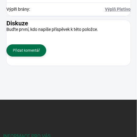
Výplň brány
:
Výplň Pletivo
Diskuze
Buďte první, kdo napíše příspěvek k této položce.
Přidat komentář
Z
á
p
a
t
í
INFORMACE PRO VÁS